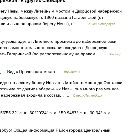
режная" в других словарях:
у Невы, между Литейным мостом и Дворцовой набережной
орцовую набережную, с 1860 названа Гагаринской (от
ньки и льна на правом берегу Невы), в… …
Санкт-Петербург
узова идет от Литейного проспекта до набережной реки
мела самостоятельного названия входила в Дворцовую
овать Гагаринской (по расположенному на правом… …
Почему
)
— Вид с Прачечного моста …
Википедия
 по левому берегу Невы от Литейного моста до Фонтанки
В отличие от других набережных Невы, она много раз меняла
да, набережная входила в состав… …
Санкт-Петербург
′55.32″ с. ш. 30°20′24″ в. д. / 59.9487° с. ш. 30.34° в. д. …
ербург Общая информация Район города Центральный,