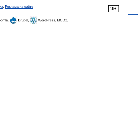
ка
,
Реклама на сайте
18+
omla,
Drupal,
WordPress, MODx.