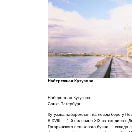
Набережная
Кутузова
.
Набережная
Кутузова
.
Санкт
-
Петербург
.
Кутузова
набережная
,
на
левом
берегу
Не
В
XVIII
—
1
-
й
половине
XIX
вв
.
входила
в
Д
Гагаринского
пенькового
буяна
—
склада
п