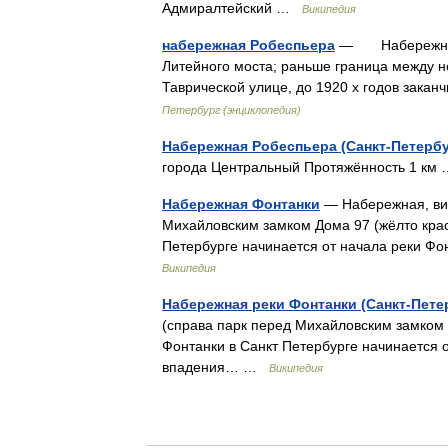
Адмиралтейский …
Википедия
набережная Робеспьера
— Набережная Р
Литейного моста; раньше граница между 
Таврической улице, до 1920 х годов зак
Петербург (энциклопедия)
Набережная Робеспьера (Санкт-Петербу
города Центральный Протяжённость 1 к
Набережная Фонтанки
— Набережная, вид
Михайловским замком Дома 97 (жёлто крас
Петербурге начинается от начала реки Фо
Википедия
Набережная реки Фонтанки (Санкт-Пете
(справа парк перед Михайловским замком 
Фонтанки в Санкт Петербурге начинается о
впадения… …
Википедия