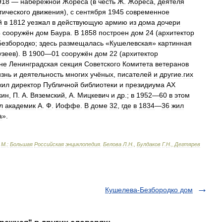
918
—
набережной
Жореса
(
в
честь
Ж
.
Жореса
,
деятеля
тического
движения
),
с
сентября
1945
современное
й
в
1812
уезжал
в
действующую
армию
из
дома
дочери
4
сооружён
дом
Баура
.
В
1858
построен
дом
24
(
архитектор
Безбородко
;
здесь
размещалась
«
Кушелевская
»
картинная
узеев
).
В
1900
—
01
сооружён
дом
22
(
архитектор
не
Ленинградская
секция
Советского
Комитета
ветеранов
изнь
и
деятельность
многих
учёных
,
писателей
и
другие
.
гих
жил
директор
Публичной
библиотеки
и
президиума
АХ
кин
,
П
.
А
.
Вяземский
,
А
.
Мицкевич
и
др
.;
в
1952
—
60
в
этом
л
академик
А
.
Ф
.
Иоффе
.
В
доме
32
,
где
в
1834
—
36
жил
а
».
-
М
.
:
Большая
Российская
энциклопедия
.
Белова
Л
.
Н
.,
Булдаков
Г
.
Н
.,
Дегтярев
Кушелева-Безбородко дом