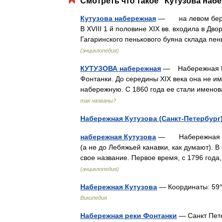
Смотреть что такое "Кутузова набе
Кутузова набережная
— на левом берег
В XVIII 1 й половине XIX вв. входила в Дв
Гагаринского пенькового буяна склада пе
(энциклопедия)
КУТУЗОВА набережная
— Набережная Кут
Фонтанки. До середины XIX века она не и
набережную. С 1860 года ее стали имен
так названы?
Набережная Кутузова (Санкт-Петербург
набережная Кутузова
— Набережная идет
(а не до Лебяжьей канавки, как думают). 
свое название. Первое время, с 1796 го
(энциклопедия)
Набережная Кутузова
— Координаты: 59°56
Википедия
Набережная реки Фонтанки
— Санкт Пет