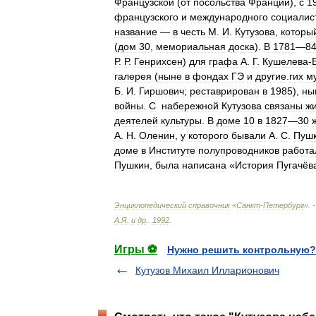
Французской
(
от
посольства
Франции
),
с
1
французского
и
международного
социалис
название
—
в
честь
М
.
И
.
Кутузова
,
которы
(
дом
30
,
мемориальная
доска
).
В
1781
—
8
Р
.
Р
.
Генрихсен
)
для
графа
А
.
Г
.
Кушелева
-
галерея
(
ныне
в
фондах
ГЭ
и
другие
.
гих
м
Б
.
И
.
Гиршович
;
реставрирован
в
1985
),
ны
войны
.
С
набережной
Кутузова
связаны
ж
деятелей
культуры
.
В
доме
10
в
1827
—
30
А
.
Н
.
Оленин
,
у
которого
бывали
А
.
С
.
Пуш
доме
в
Институте
полупроводников
работа
Пушкин
,
была
написана
«
История
Пугачёв
Энциклопедический
справочник
«
Санкт
-
Петербург
». 
А
.
Я
.
и
др
.
.
1992
.
Игры ⚽
Нужно решить контрольную?
Кутузов Михаил Илларионович