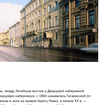
вы
,
между
Литейным
мостом
и
Дворцовой
набережной
ворцовую
набережную
,
с
1860
называлась
Гагаринской
(
от
еньки
и
льна
на
правом
берегу
Невы
),
в
начале
XX
в
. —