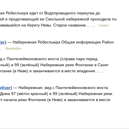
обеспьера идет от Водопроводного переулка до
ней и продолжающей ее Смольной набережной проходила по
анчивавшейся на берегу Невы. Старое название… …
Санкт-
рг)
— Набережная Робеспьера Общая информация Район
м …
Википедия
 с Пантелеймоновского моста (справа парк перед
ный) и 99 (зелёный) Набережная реки Фонтанки в Санкт
нтанки (в Неве) и заканчивается в месте впадения… …
рбург)
— Набережная, вид с Пантелеймоновского моста
Дома 97 (жёлто красный) и 99 (зелёный) Набережная реки
т начала реки Фонтанки (в Неве) и заканчивается в месте